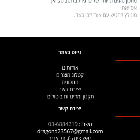
מתכון טעים ומיוחד של פרגיות ברוטב סצ'ואן
אסייאתי
מומלץ להגיש עם אורז לבן בצד.
נייוט באתר
אודותינו
קטלוג מוצרים
מתכונים
יצירת קשר
תקנון ומדינויות ביטולים
יצירת קשר
03-6884219
משרד:
dragond23567@gmail.com
ראש פינה 6, תל אביב