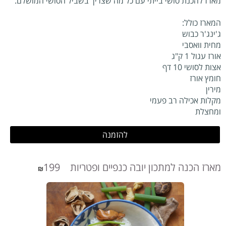
מארז להכנת סושי בייתי עם כל מה שצריך בשביל הסושי המושלם.
המארז כולל:
ג'ינג'ר כבוש
מחית וואסבי
אורז עגול 1 ק"ג
אצות לסושי 10 דף
חומץ אורז
מירין
מקלות אכילה רב פעמי
ומחצלת
להזמנה
מארז הכנה למתכון יובה כנפיים ופטריות 199
₪