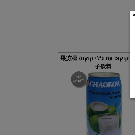
משקה קוקוס עם ג'לי קוקוס 果冻椰
子饮料