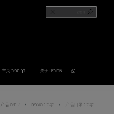
אודותינו 关于
דף הבית 主页
קטלוג 产品目录
קטלוג מוצרים
שתיה 饮料产品
/
/