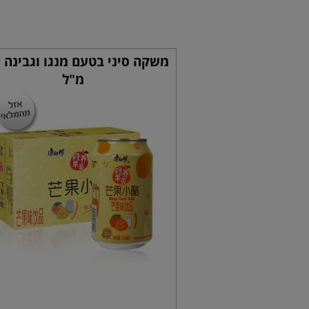
מ
מ"ל