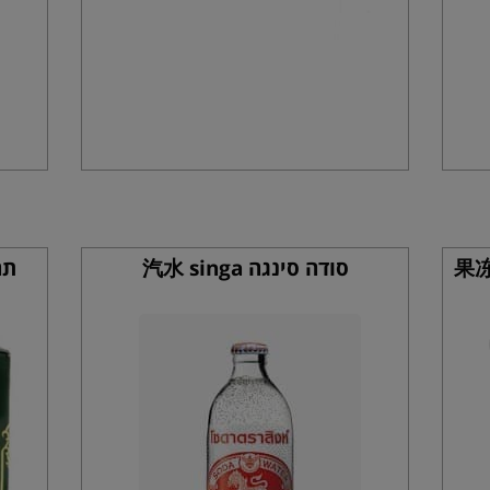
 קוקוס עם ציפת קוקוס 果冻
סודה סינגה 汽水 singa
תה יר