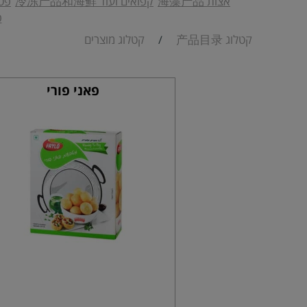
אצות 海藻产品
קפואים ועוד 冷冻产品和海鲜
פטר
פ
קטלוג 产品目录
קטלוג מוצרים
/
פאני פורי