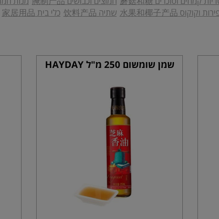
יות קמחים וסוכרים 蘑菇和糖
חמוצים וכבושים 腌制产品
מנות חמות 面
ירות וקוקוס 水果和椰子产品
שתיה 饮料产品
כלי בית 家居用品
שמן שומשום 250 מ"ל HAYDAY