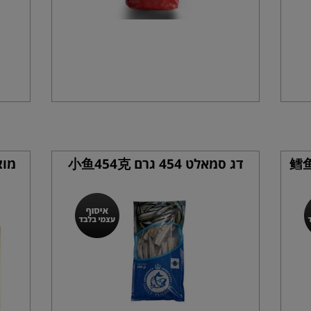
1 ק"ג 鳕鱼，无
דג סמאלט 454 גרם 小鱼454克
מוצ