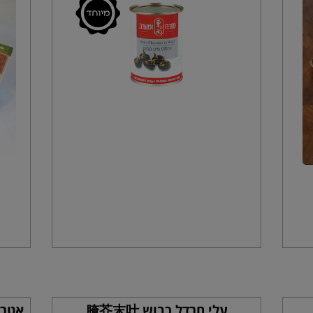
עלי חרדל כבוש 腌芥末叶