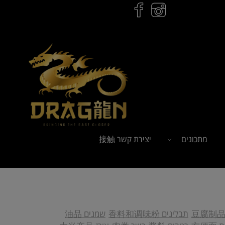
מתכונים
יצירת קשר 接触
ל
הזמנות לחץ כאן
תבלינים 香料和调味粉
שמנים 油品