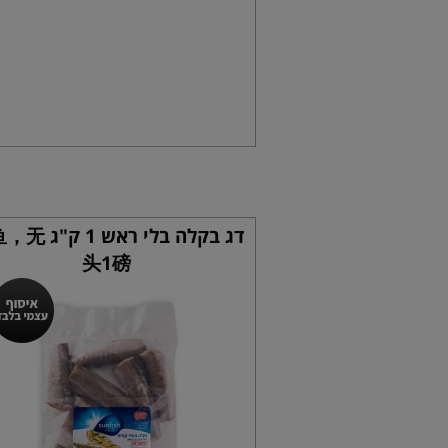
דג בקלה בלי ראש 
头1磅