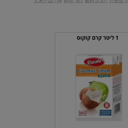
方便
רטבים 酱料
בשר 肉类
אורז 大米产品
1 ליטר קרם קוקוס