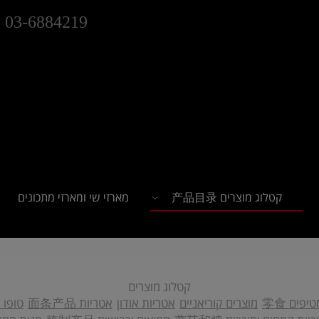
03-6884219
קטלוג מוצרים 产品目录
מארזי שי ומארזי מתכונים
קטלוג מוצרים
יפים 零食
מוצרים קוריאניים
אטריות אודון
אטריות 面条产品
טופו 豆腐制品