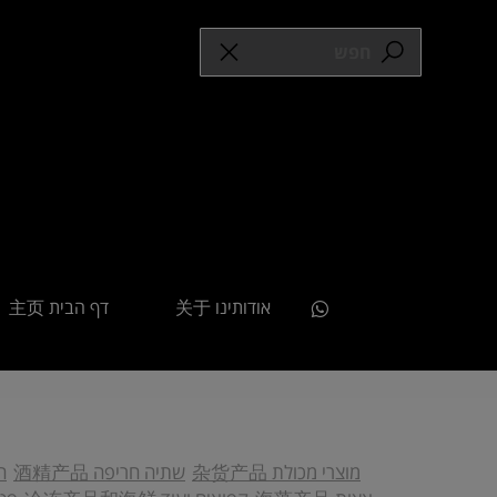
אודותינו 关于
דף הבית 主页
מוצרי מכולת 杂货产品
שתיה חריפה 酒精产品
חט