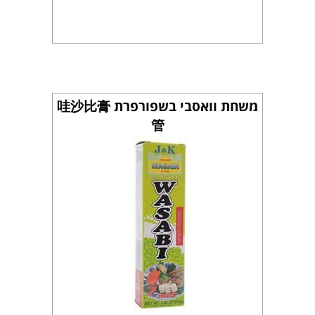
משחת וואסבי בשפורפרת 哇沙比膏
管