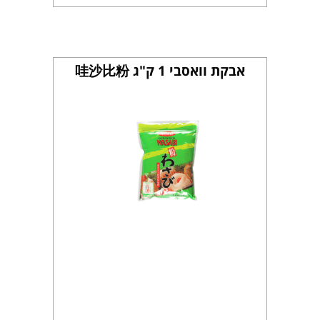
אבקת וואסבי 1 ק"ג 哇沙比粉