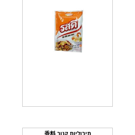
תיבוליות קנור 香料