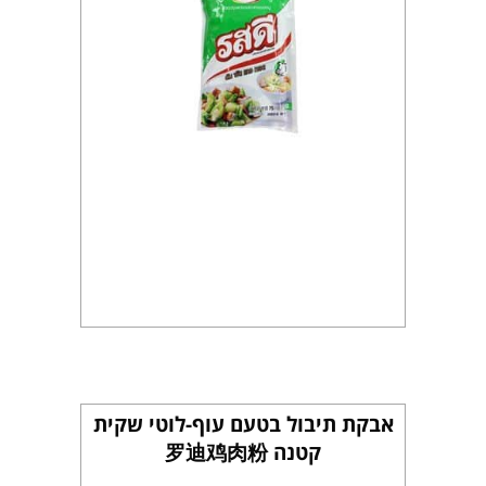
אבקת תיבול בטעם עוף-לוטי שקית
קטנה 罗迪鸡肉粉