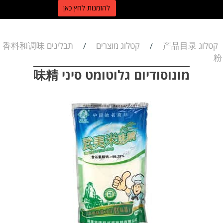
ל
הזמנות לחץ כאן
קטלוג 产品目录
קטלוג מוצרים
תבלינים 香料和调味
/
/
粉
מונוסודיום גלוטומט סיני 味精