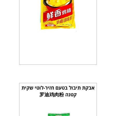
אבקת תיבול בטעם חזיר-לוטי שקית
קטנה 罗迪鸡肉粉