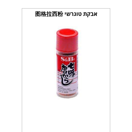
אבקת טוגרשי 图格拉西粉