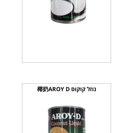
נוזל קוקוס 椰奶AROY D