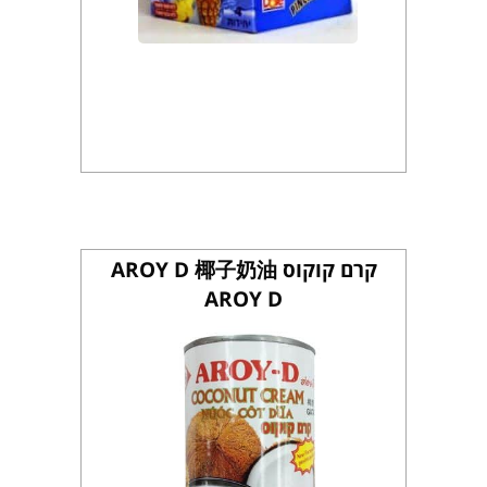
קרם קוקוס AROY D 椰子奶油
AROY D