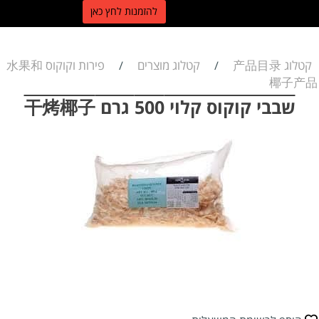
ל
הזמנות לחץ כאן
קטלוג 产品目录
קטלוג מוצרים
פירות וקוקוס 水果和
/
/
椰子产品
שבבי קוקוס קלוי 500 גרם 干烤椰子