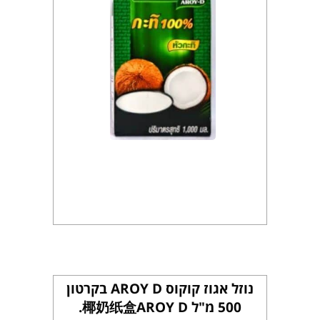
נוזל אגוז קוקוס AROY D בקרטון
500 מ"ל 椰奶纸盒AROY D.