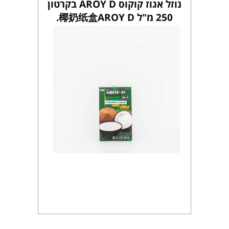
נוזל אגוז קוקוס AROY D בקרטון
250 מ"ל 椰奶纸盒AROY D.