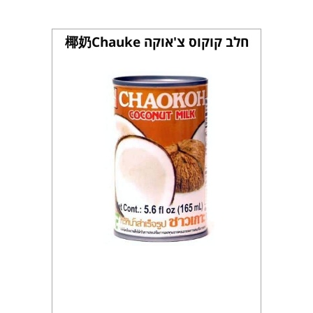
חלב קוקוס צ'אוקה 椰奶Chauke