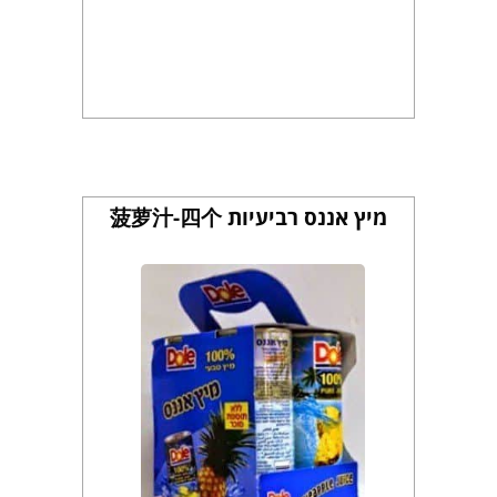
מיץ אננס רביעיות 菠萝汁-四个