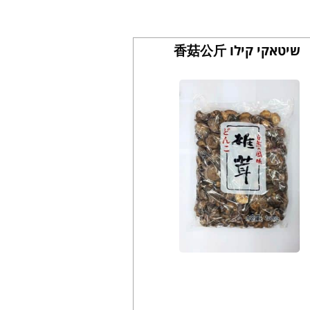
שיטאקי קילו 香菇公斤