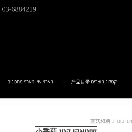
03-6884219
קטלוג מוצרים 产品目录
מארזי שי ומארזי מתכונים
וסוכרים 蘑菇和糖
שיטאקי קטן 小香菇