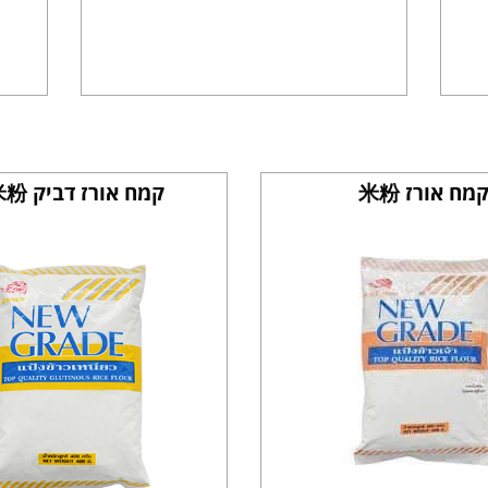
מח אורז 米粉
קמח אורז דביק 糯米粉