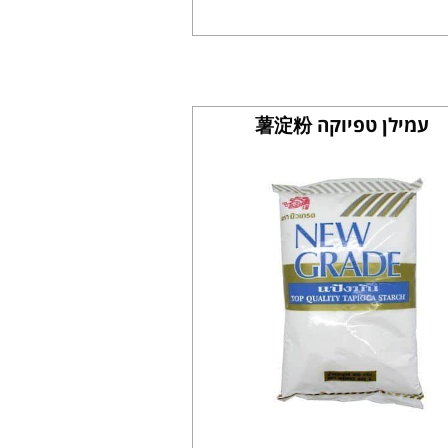
עמילן טפיוקה 薯淀粉