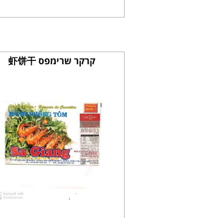
קרקר שרימפס 虾饼干