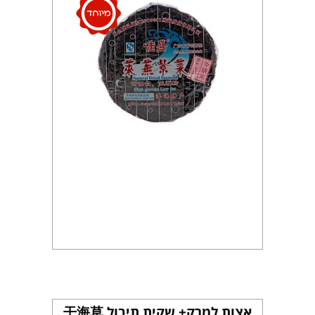
אצות למרק+ שקית תיבול 干海草