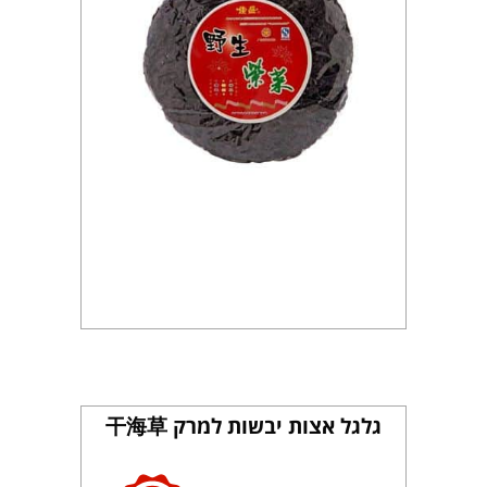
גלגל אצות יבשות למרק 干海草