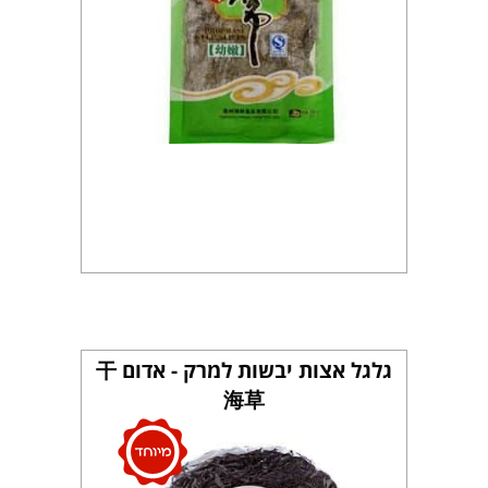
גלגל אצות יבשות למרק - אדום 干
海草