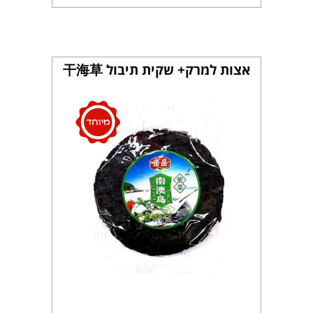
אצות למרק+ שקית תיבול 干海草