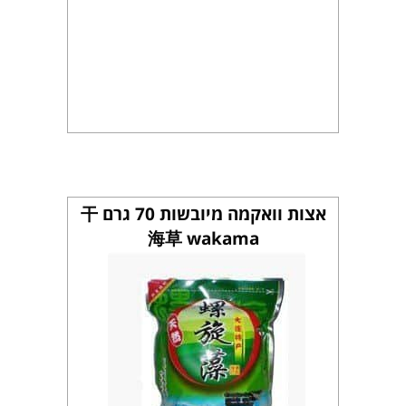
אצות וואקמה מיובשות 70 גרם 干
海草 wakama