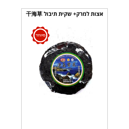
אצות למרק+ שקית תיבול 干海草