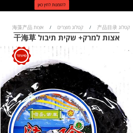
ל
הזמנות לחץ כאן
קטלוג 产品目录
קטלוג מוצרים
אצות 海藻产品
/
/
אצות למרק+ שקית תיבול 干海草