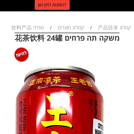
ל
הזמנות לחץ כאן
קטלוג 产品目录
קטלוג מוצרים
שתיה 饮料产品
/
/
משקה תה פרחים 花茶饮料 24罐