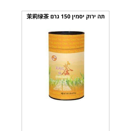
תה ירוק יסמין 150 גרם 茉莉绿茶