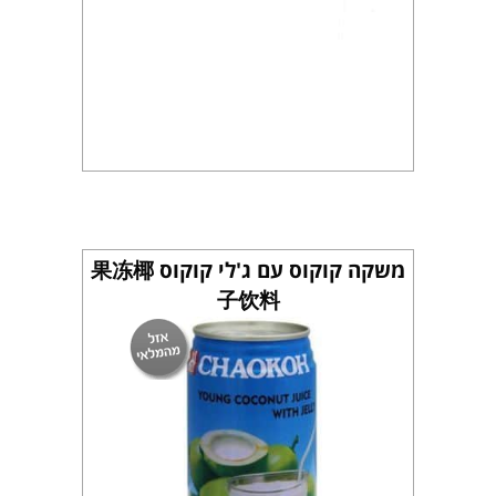
משקה קוקוס עם ג'לי קוקוס 果冻椰
子饮料