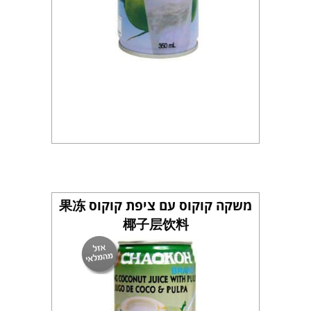
משקה קוקוס עם ציפת קוקוס 果冻
椰子层饮料