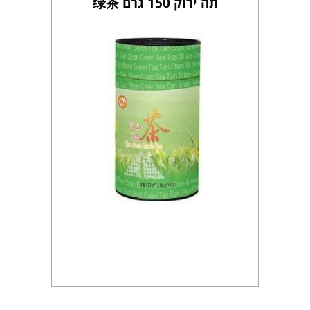
תה ירוק 150 גרם 绿茶