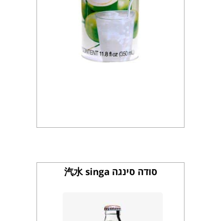
סודה סינגה 汽水 singa