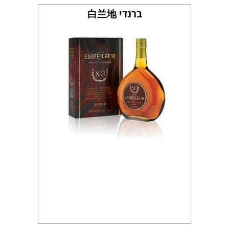
ברנדי 白兰地