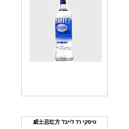
וויסקי רד לייבל 威士忌红方