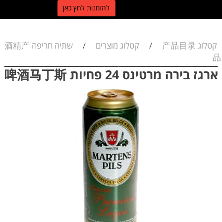
ל
הזמנות לחץ כאן
קטלוג 产品目录
קטלוג מוצרים
שתיה חריפה 酒精产
/
/
品
ארגז בירה מרטינס 24 פחיות 啤酒马丁斯