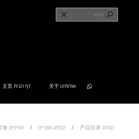
אודותינו 关于
דף הבית 主页
קטלוג 产品目录
קטלוג מוצרים
חטיפים 零食
/
/