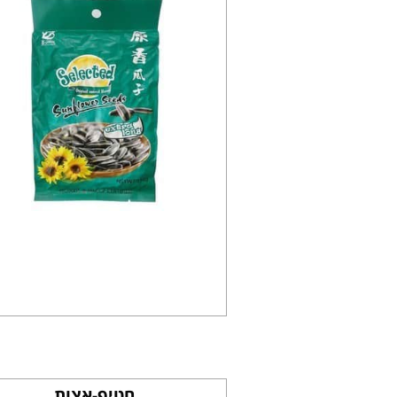
חטיף-אצות