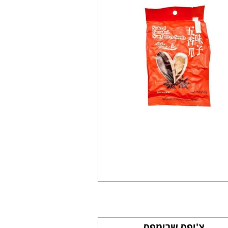
צ'יפס שרימפס