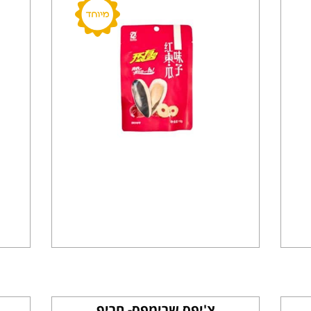
צ'יפס שרימפס- חריף