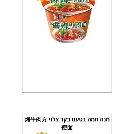
מנה חמה בטעם בקר צלוי 烤牛肉方
便面