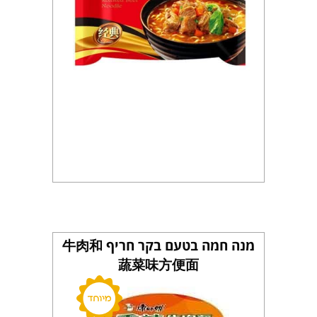
מנה חמה בטעם בקר חריף 牛肉和
蔬菜味方便面