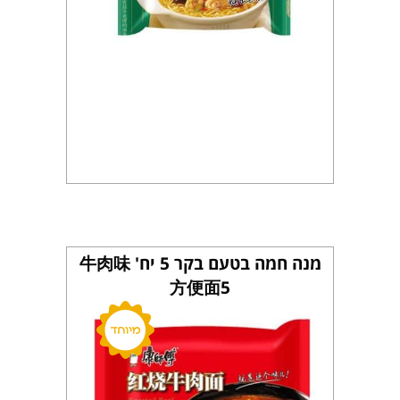
מנה חמה בטעם בקר 5 יח' 牛肉味
方便面5