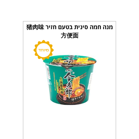
מנה חמה סינית בטעם חזיר 猪肉味
方便面