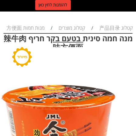
ל
הזמנות לחץ כאן
קטלוג 产品目录
קטלוג מוצרים
מנות חמות 方便面
/
/
מנה חמה סינית בטעם בקר חריף 辣牛肉
味方便面