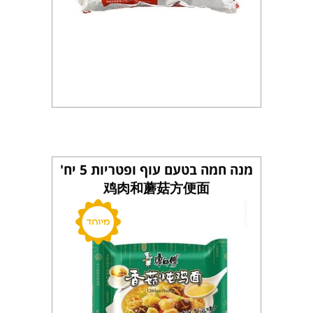
מנה חמה בטעם עוף ופטריות 5 יח'
鸡肉和蘑菇方便面