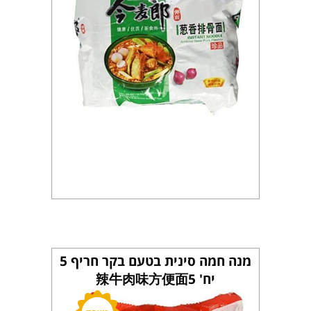
מנה חמה סינית בטעם בקר חריף 5
יח' 辣牛肉味方便面5