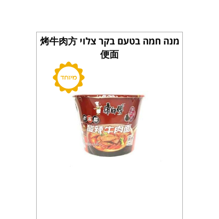
מנה חמה בטעם בקר צלוי 烤牛肉方
便面