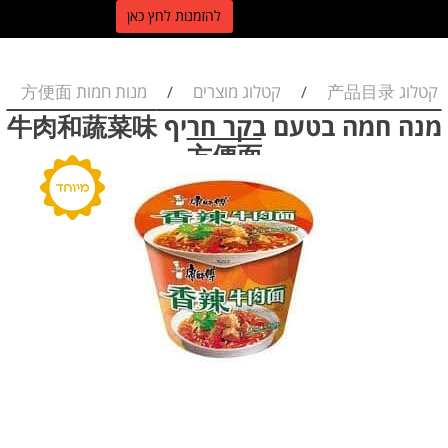
ל
הזמנות לחץ כאן
קטלוג 产品目录
קטלוג מוצרים
מנות חמות 方便面
/
/
מנה חמה בטעם בקר חריף 牛肉和蔬菜味
方便面