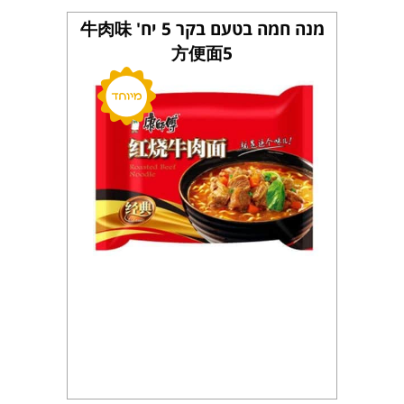
מנה חמה בטעם בקר 5 יח' 牛肉味
方便面5