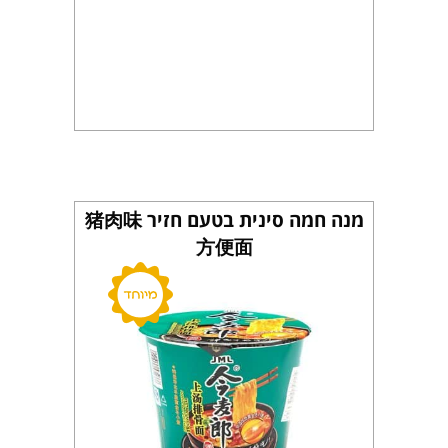
מנה חמה סינית בטעם חזיר 猪肉味
方便面