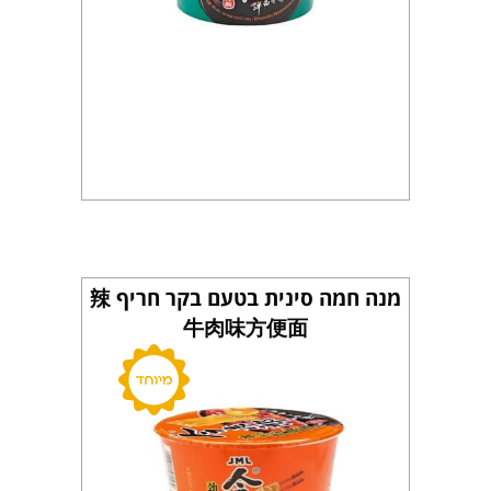
מנה חמה סינית בטעם בקר חריף 辣
牛肉味方便面