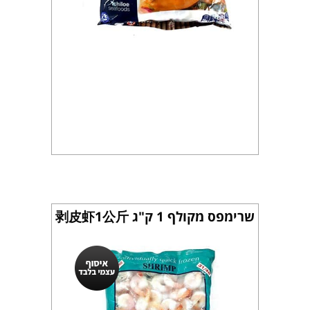
שרימפס מקולף 1 ק"ג 剥皮虾1公斤