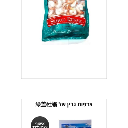
צדפות גרין של 绿盖牡蛎