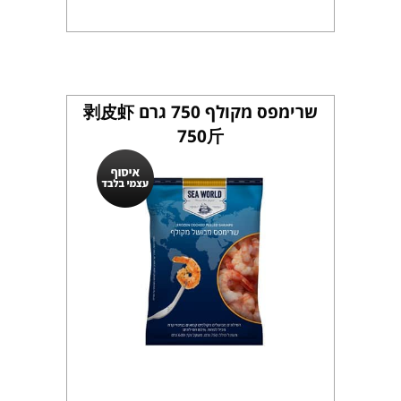
שרימפס מקולף 750 גרם 剥皮虾
750斤