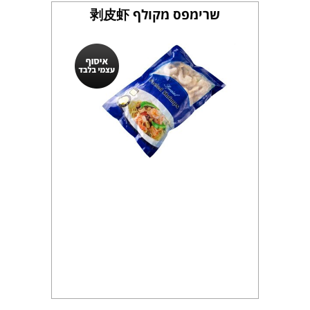
שרימפס מקולף 剥皮虾