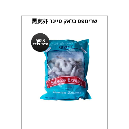
שרימפס בלאק טייגר 黑虎虾