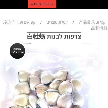
ל
הזמנות לחץ כאן
קטלוג 产品目录
קטלוג מוצרים
קפואים ועוד 冷冻产
/
/
品和海鲜
צדפות לבנות 白牡蛎