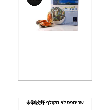
שרימפס לא מקולף 未剥皮虾