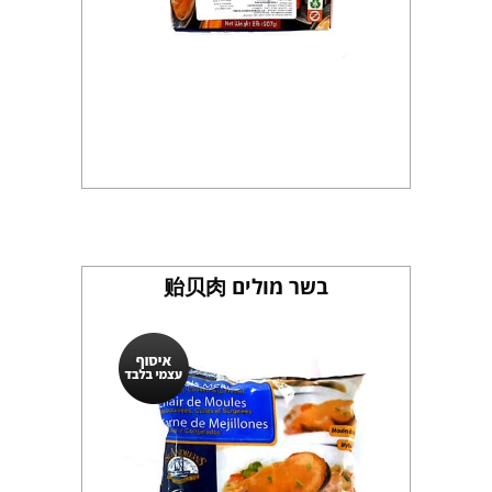
בשר מולים 贻贝肉