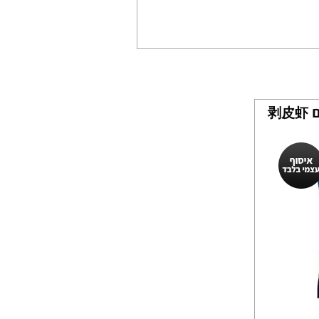
שרימפס מקולף 750 גרם 剥皮虾