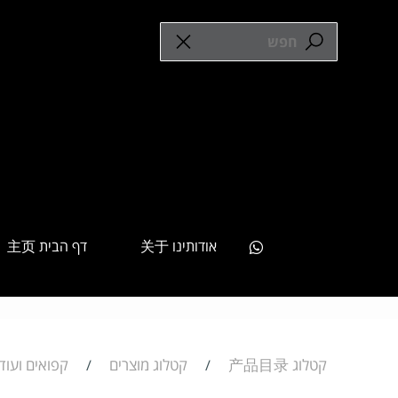
אודותינו 关于
דף הבית 主页
קטלוג 产品目录
קטלוג מוצרים
קפואים ועוד 冻产品和海鲜
/
/