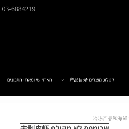
03-6884219
קטלוג מוצרים 产品目录
מארזי שי ומארזי מתכונים
冷
שרימפס לא מקולף 未剥皮虾