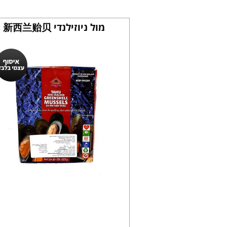
מול ניוזילנדי 新西兰贻贝