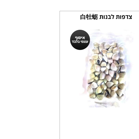
צדפות לבנות 白牡蛎