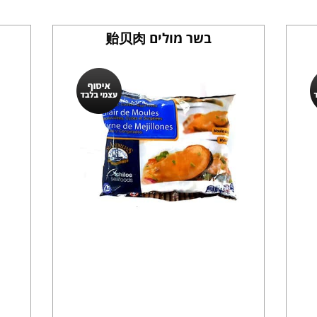
בשר מולים 贻贝肉