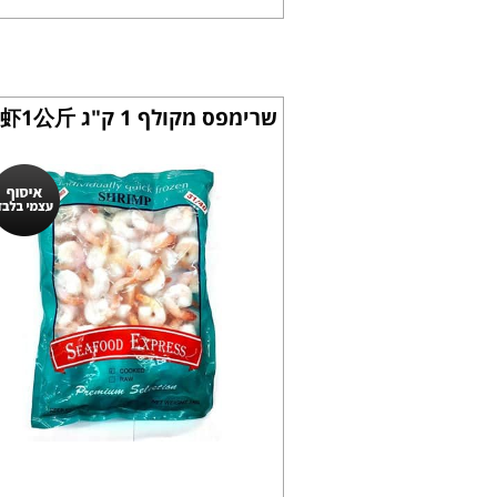
שרימפס מקולף 1 ק"ג 剥皮虾1公斤