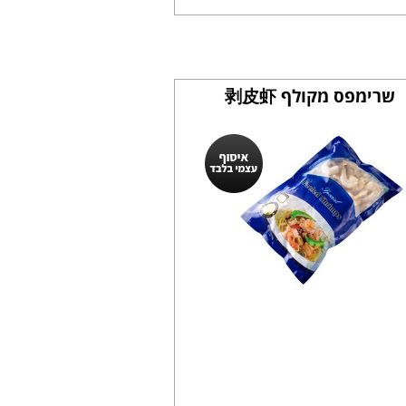
שרימפס מקולף 剥皮虾