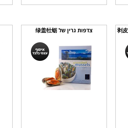
צדפות גרין של 绿盖牡蛎