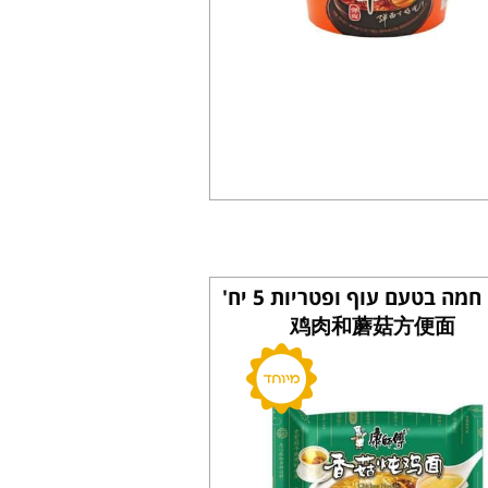
מנה חמה בטעם עוף ופטריות 5 יח'
鸡肉和蘑菇方便面