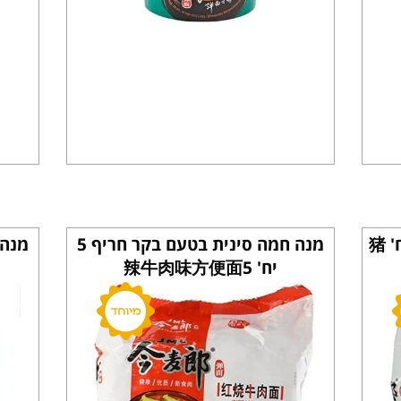
מנה חמה סינית בטעם חזיר 5 יח' 猪
מנה חמה סינית בטעם בקר חריף 5
יח' 辣牛肉味方便面5