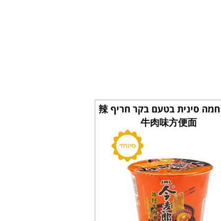
מנה חמה סינית בטעם בקר חריף 辣
牛肉味方便面