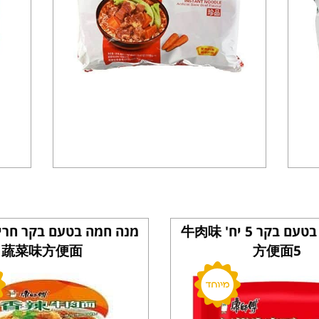
מנה חמה בטעם בקר 5 יח' 牛肉味
蔬菜味方便面
方便面5