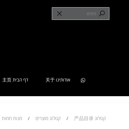
אודותינו 关于
דף הבית 主页
קטלוג 产品目录
קטלוג מוצרים
מנות חמות 方便面
/
/